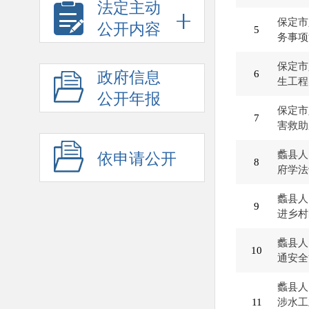
法定主动
保定市
公开内容
5
务事项
保定市
6
政府信息
生工程
公开年报
保定市
7
害救助
蠡县人
依申请公开
8
府学法
蠡县人
9
进乡村
蠡县人
10
通安全
蠡县人
11
涉水工