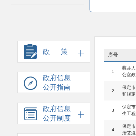
政 策
序号
蠡县人
1
公室政
政府信息
公开指南
保定市
2
和规定
保定市
政府信息
3
生工程
公开制度
保定市
4
治艾滋