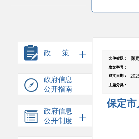
政 策
保
文件标题
：
发文字号
：
202
成文日期
：
政府信息
主题分类
：
公开指南
保定市
政府信息
公开制度