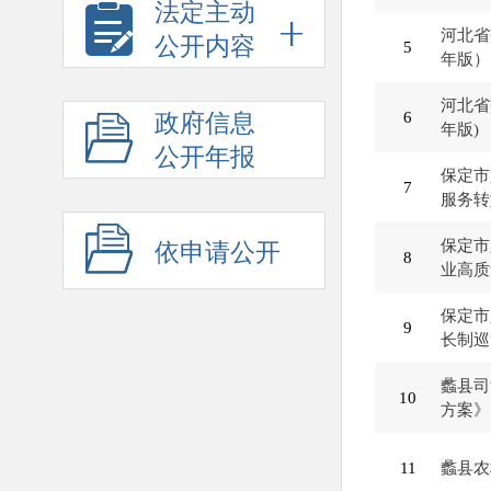
法定主动
河北省
公开内容
5
年版）
河北省
6
政府信息
年版)
公开年报
保定市
7
服务转
保定市
依申请公开
8
业高质
保定市
9
长制巡
蠡县司
10
方案》
11
蠡县农