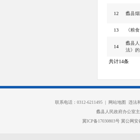
12
蠡县烟
13
《粮食
蠡县人
14
法》的
共计
14
条
联系电话：0312-6211495 |
网站地图
违法和不
蠡县人民政府办公室
冀ICP备17030803号
冀公网安备 