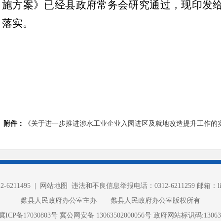
施方案》已经县政府常务会研究通过，现印发
落实。
附件：
《关于进一步推进涉水工业企业入园进区及就地改造提升工作的实施
6211495 |
网站地图
违法和不良信息举报电话：0312-6211259 邮箱：lixia
蠡县人民政府办公室主办 蠡县人民政府办公室版权所有
冀ICP备17030803号
冀公网安备 13063502000056号
政府网站标识码:130635