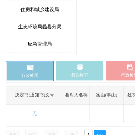
住房和城乡建设局
生态环境局蠡县分局
应急管理局
教育和体育局
行政许可
行政检
行政处罚
发展和改革局
卫生健康局
决定书(通知书)文号
相对人名称
案由(事由)
处
医疗保障局
无
城市综合行政执法局
首页
前页
后页
末页