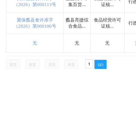
行
（2026）第000113号
集百货...
证核...
烟草专卖局
冀保蠡县食许准字
蠡县亮捷综
食品经营许可
行
（2026）第000106号
合食品...
证核...
公安局
无
无
无
文化广电和旅游局
工业和信息化局
首页
前页
后页
末页
民政局
蠡吾镇
留史镇
万安镇