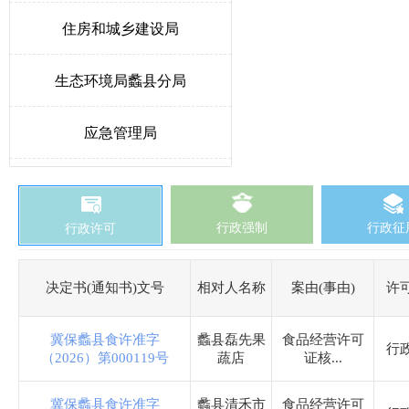
住房和城乡建设局
生态环境局蠡县分局
应急管理局
教育和体育局
行政强制
行政征
行政许可
发展和改革局
卫生健康局
决定书(通知书)文号
相对人名称
案由(事由)
许
医疗保障局
冀保蠡县食许准字
蠡县磊先果
食品经营许可
行
（2026）第000119号
蔬店
证核...
城市综合行政执法局
冀保蠡县食许准字
蠡县清禾市
食品经营许可