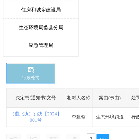
住房和城乡建设局
生态环境局蠡县分局
应急管理局
教育和体育局
行政处罚
发展和改革局
卫生健康局
决定书(通知书)文号
相对人名称
案由(事由)
处
（蠡北执）罚决【2024】
医疗保障局
李建斋
生态环境罚没
行
001号
城市综合行政执法局
首页
前页
后页
末页