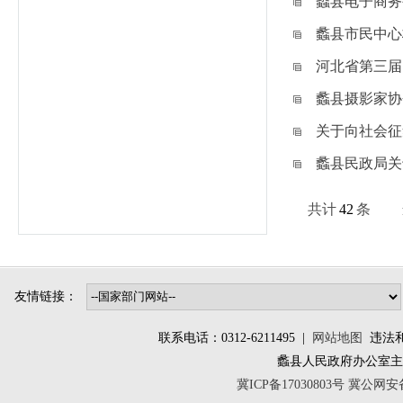
蠡县电子商务
蠡县市民中心
河北省第三届
蠡县摄影家协
关于向社会征
蠡县民政局关
共计
42
条
友情链接：
联系电话：0312-6211495 |
网站地图
违法和不
蠡县人民政府办公室
冀ICP备17030803号
冀公网安备 