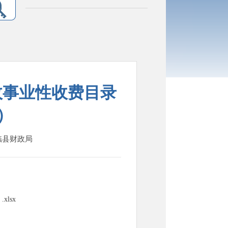
政事业性收费目录
6）
：蠡县财政局
lsx