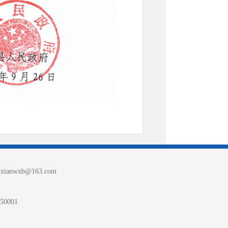
nwxb@163.com
0001