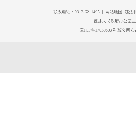
（一）
联系电话：0312-6211495 |
网站地图
违法和不
务、轻学习
蠡县人民政府办公室
实分析问题
冀ICP备17030803号
冀公网安备 
新变更的法
（二）
给新形势下
工作职责和
（三）
政执法
“三
录和执法结
四、下