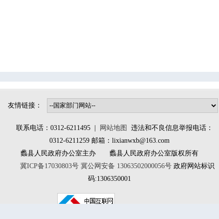
鲍墟镇
万安镇
辛兴镇
桑园镇
林堡乡
大百尺镇
南庄镇
北埝头乡