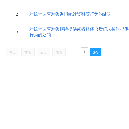
城市综合行政执法局
2
对统计调查对象迟报统计资料等行为的处罚
烟草专卖局
对统计调查对象拒绝提供或者经催报后仍未按时提供
3
行为的处罚
公安局
首页
前页
后页
末页
文化广电和旅游局
工业和信息化局
民政局
蠡吾镇
留史镇