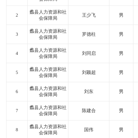
城市综合行政执法局
蠡县人力资源和社
2
王少飞
男
会保障局
烟草专卖局
蠡县人力资源和社
3
罗德柱
男
会保障局
公安局
蠡县人力资源和社
4
刘同启
男
会保障局
文化广电和旅游局
蠡县人力资源和社
5
刘颖超
男
会保障局
工业和信息化局
蠡县人力资源和社
6
刘东
男
会保障局
民政局
蠡县人力资源和社
7
陈建合
男
会保障局
蠡吾镇
蠡县人力资源和社
8
国伟
男
留史镇
会保障局