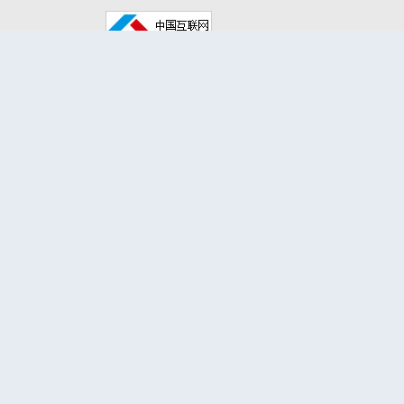
小陈镇
大曲堤镇
北郭丹镇