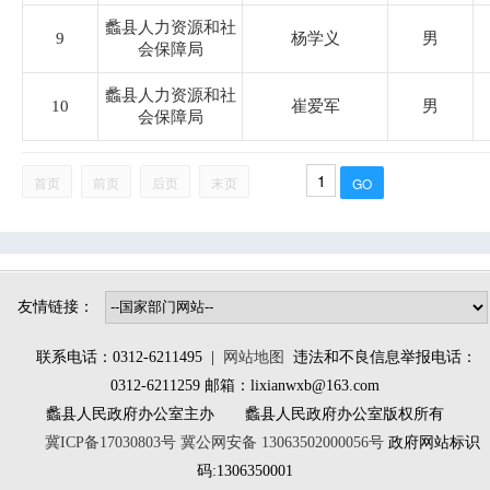
蠡县人力资源和社
9
杨学义
男
鲍墟镇
会保障局
蠡县人力资源和社
万安镇
10
崔爱军
男
会保障局
辛兴镇
首页
前页
后页
末页
桑园镇
林堡乡
大百尺镇
南庄镇
北埝头乡