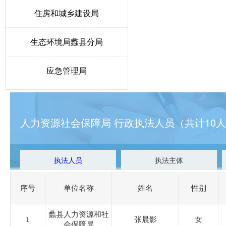
住房和城乡建设局
生态环境局蠡县分局
应急管理局
教育和体育局
人力资源社会保障局 行政执法人员（共计10
发展和改革局
水利局
执法人员
执法主体
卫生健康局
序号
单位名称
姓名
性别
医疗保障局
蠡县人力资源和社
1
张晨影
女
会保障局