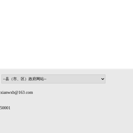
nwxb@163.com
0001