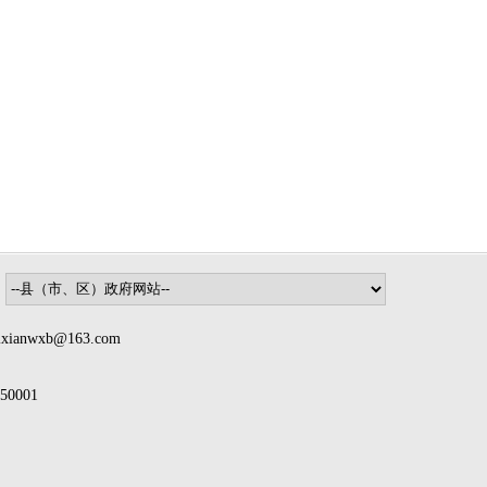
nwxb@163.com
0001