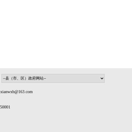
nwxb@163.com
0001