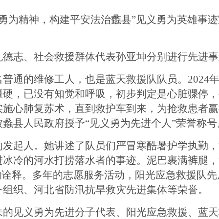
见义勇为精神，构建平安法治蠡县”见义勇为英雄事
孔德志、社会救援群体代表孙亚坤分别进行先进事
名普通的维修工人，也是蓝天救援队队员。
202
僵硬，已没有知觉和呼吸，初步判定是心脏骤停，
实施心肺复苏术，直到救护车到来，为抢救患者赢
蠡县人民政府授予“见义勇为先进个人”荣誉称号
的发起人。她讲述了队员们严冒寒酷暑护学执勤，
进冰冷的河水打捞落水者的事迹。泥巴裹满裤腿，
实的诠释。多年的志愿服务活动，阳光应急救援队
务组织、河北省防汛抗旱救灾先进集体等荣誉。
来的见义勇为先进分子代表、阳光应急救援、蓝天