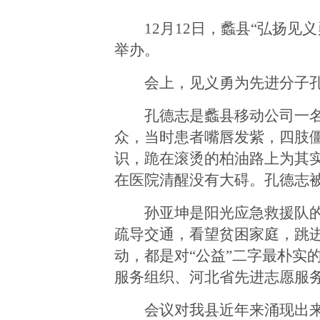
12月12日，蠡县“弘扬
举办。
会上，见义勇为先进分子
孔德志是蠡县移动公司一
众，当时患者嘴唇发紫，四肢
识，跪在滚烫的柏油路上为其
在医院清醒没有大碍。孔德志被
孙亚坤是阳光应急救援队
疏导交通，看望贫困家庭，跳
动，都是对
“公益”二字最朴
服务组织、河北省先进志愿服
会议对我县近年来涌现出