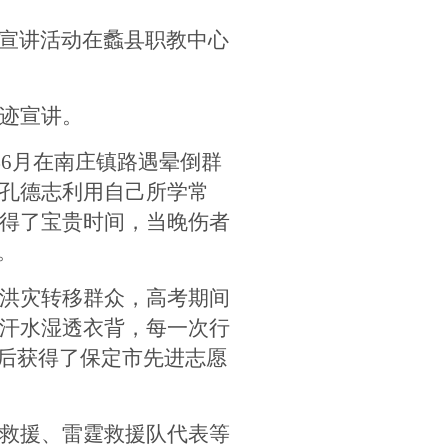
迹宣讲活动在蠡县职教中心
迹宣讲。
4年6月在南庄镇路遇晕倒群
孔德志利用自己所学常
得了宝贵时间，当晚伤者
。
洪灾转移群众，高考期间
汗水湿透衣背，每一次行
先后获得了保定市先进志愿
救援、雷霆救援队代表等